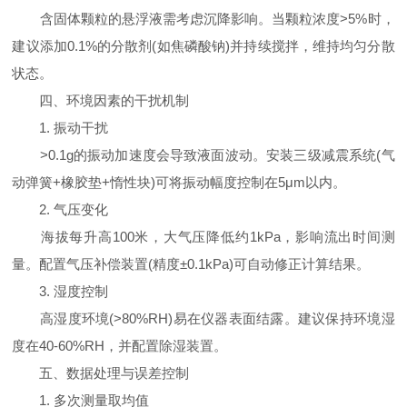
含固体颗粒的悬浮液需考虑沉降影响。当颗粒浓度>5%时，
建议添加0.1%的分散剂(如焦磷酸钠)并持续搅拌，维持均匀分散
状态。
四、环境因素的干扰机制
1. 振动干扰
>0.1g的振动加速度会导致液面波动。安装三级减震系统(气
动弹簧+橡胶垫+惰性块)可将振动幅度控制在5μm以内。
2. 气压变化
海拔每升高100米，大气压降低约1kPa，影响流出时间测
量。配置气压补偿装置(精度±0.1kPa)可自动修正计算结果。
3. 湿度控制
高湿度环境(>80%RH)易在仪器表面结露。建议保持环境湿
度在40-60%RH，并配置除湿装置。
五、数据处理与误差控制
1. 多次测量取均值