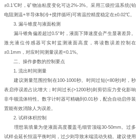
±0.1℃时，矿物油粘度变化可达2%-3%。采用三级控温系统(铂
电阻测温+半导体制冷+搅拌循环)可将温控精度稳定在±0.02℃。
3. 漏斗锥度与液面检测
漏斗锥角偏差超过0.5°时，液面下降速度会产生显著差异。
激光液位传感器可实时监测液面高度，将读数误差控制在
±0.1mm，对应时间测量误差<0.1%。
二、操作参数的控制要点
1. 流出时间测量
建议测量范围控制在100-1000秒。时间过短(<80秒)时，秒
表启停误差占比增大；时间过长(>1200秒)则剪切应力变化影响
非牛顿流体特性。数字计时器可精确到0.01秒，配合自动启停装
置能有效消除人为误差。
2. 试样体积控制
理想装填量为使液面高度覆盖毛细管顶端30-50mm。过多
试样会延长恒温平衡时间，过少则导致末端流动失稳。建议使用