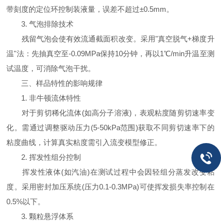
带刻度的定位环控制装液量，误差不超过±0.5mm。
3. 气泡排除技术
残留气泡会使有效流通截面积改变。采用"真空脱气+梯度升
温"法：先抽真空至-0.09MPa保持10分钟，再以1℃/min升温至测
试温度，可消除气泡干扰。
三、样品特性的影响规律
1. 非牛顿流体特性
对于剪切稀化流体(如高分子溶液)，表观粘度随剪切速率变
化。需通过调整驱动压力(5-50kPa范围)获取不同剪切速率下的
粘度曲线，计算真实粘度需引入流变模型修正。
2. 挥发性组分控制
挥发性液体(如汽油)在测试过程中会因轻组分蒸发改变粘
度。采用密封加压系统(压力0.1-0.3MPa)可使挥发损失率控制在
0.5%以下。
3. 颗粒悬浮体系