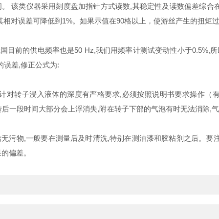
。 该类仪器采用刻度盘加指针方式读数,其稳定性及读数偏差综合在一
那么其相对误差可降低到1%。如果示值在90格以上，使游丝产生的扭
国目前的供电频率也是50 Hz,我们用频率计测试变动性小于0.5%
的误差,修正公式为:
对转子浸入液体的深度有严格要求,必须按照说明书要求操作（有
转后一段时间大部分会上浮消失,附在转子下部的气泡有时无法消除,
物,一般要在测量后及时清洗,特别在测油漆和胶粘剂之后。要注
果的偏差。