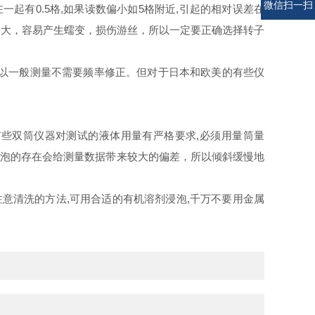
电话
电话
微信扫一扫
起有0.5格,如果读数偏小如5格附近,引起的相对误差在
矩过大，容易产生蠕变，损伤游丝，所以一定要正确选择转子
,所以一般测量不需要频率修正。但对于日本和欧美的有些仪
些双筒仪器对测试的液体用量有严格要求,必须用量筒量
气泡的存在会给测量数据带来较大的偏差，所以倾斜缓慢地
意清洗的方法,可用合适的有机溶剂浸泡,千万不要用金属