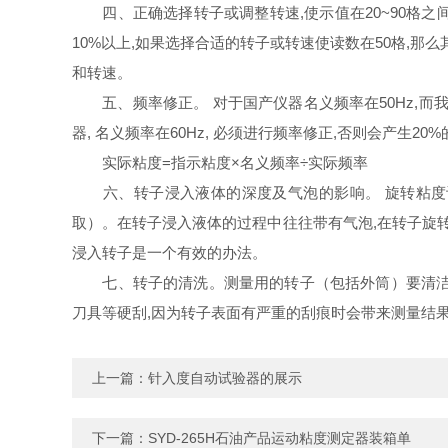
四、正确选择转子或调整转速,使示值在20~90格之间
10%以上,如果选择合适的转子或转速使读数在50格,
和转速。
五、频率修正。 对于国产仪器名义频率在50Hz,而我
器, 名义频率在60Hz, 必须进行频率修正,否则会产生20%
实际粘度=指示粘度×名义频率÷实际频率
六、转子浸入液体的深度及气泡的影响。 旋转粘度计
取）。在转子浸入液体的过程中往往带有气泡,在转子旋
浸入转子是一个有效的办法。
七、转子的清洗。测量用的转子（包括外筒）要清洁无污
刀具等硬刮,因为转子表面有严重的刮痕时会带来测量结
上一篇：
针入度自动试验器的展示
下一篇：
SYD-265H石油产品运动粘度测定器装箱单