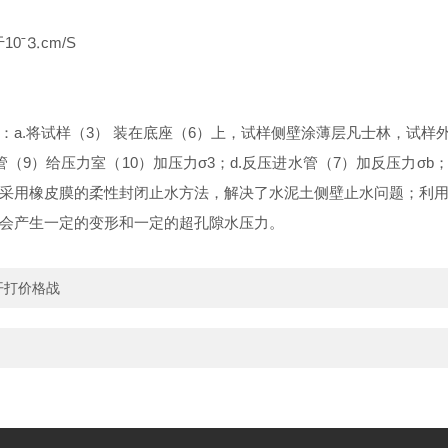
0ˉ⒊cm/S
a.将试样（3） 装在底座（6）上，试样侧壁涂薄层凡士林，试样外
（9）给压力室（10）加压力σ3；d.反压进水管（7）加反压力σb；
采用橡皮膜的柔性封闭止水方法，解决了水泥土侧壁止水问题；利
会产生一定的变形和一定的超孔隙水压力。
开打价格战