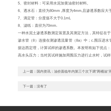
5、密封材料：可采用水泥加黄油密封材料。
6、透水石：直径为80mm ,厚度为4mm,且渗透系数应大于1
7、滴定管：分度值不大于0.1mL
8、滤纸：直径为70mm.
一种水泥土渗透系数测定装置及其测定方法，其特征在于：
渗水管（8）连接在测渗透流量管（8a）中；c.围压进水管
据达西定理，计算试样的渗透系数。本发明有如下优点：
高水头压力；当对其试样施加周围压力进行止水时，试样
上一篇：
国内资讯：油价面临年内第三个次下调“两桶油”
下一篇：没有了