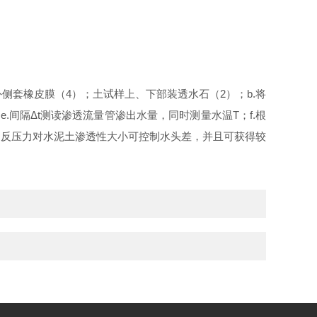
侧套橡皮膜（4）；土试样上、下部装透水石（2）；b.将
e.间隔Δt测读渗透流量管渗出水量，同时测量水温T；f.根
用反压力对水泥土渗透性大小可控制水头差，并且可获得较