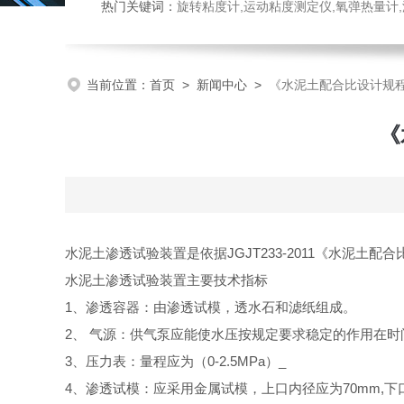
热门关键词：
旋转粘度计,运动粘度测定仪,氧弹热量计
当前位置：
首页
>
新闻中心
>
《水泥土配合比设计规
《
水泥土渗透试验装置是依据JGJT233-2011《水泥
水泥土渗透试验装置主要技术指标
1、渗透容器：由渗透试模，透水石和滤纸组成。
2、 气源：供气泵应能使水压按规定要求稳定的作用在时
3、压力表：量程应为（0-2.5MPa）_
4、渗透试模：应采用金属试模，上口内径应为70mm,下口