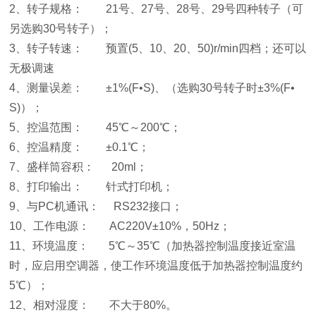
2、转子规格： 21号、27号、28号、29号四种转子（可
另选购30号转子）；
3、转子转速： 预置(5、10、20、50)r/min四档；还可以
无极调速
4、测量误差： ±1%(F•S)、（选购30号转子时±3%(F•
S)）；
5、控温范围： 45℃～200℃；
6、控温精度： ±0.1℃；
7、盛样筒容积： 20ml；
8、打印输出： 针式打印机；
9、与PC机通讯： RS232接口；
10、工作电源： AC220V±10%，50Hz；
11、环境温度： 5℃～35℃（加热器控制温度接近室温
时，应启用空调器，使工作环境温度低于加热器控制温度约
5℃）；
12、相对湿度： 不大于80%。