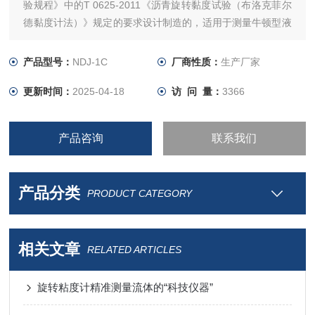
验规程》中的T 0625-2011《沥青旋转黏度试验（布洛克菲尔
德黏度计法）》规定的要求设计制造的，适用于测量牛顿型液
体的粘度和非牛顿型液体的表观粘度, 可广泛应用于对沥青、
热熔胶、石蜡、高聚物等各种流体粘度的测量。
产品型号：
NDJ-1C
厂商性质：
生产厂家
更新时间：
2025-04-18
访 问 量：
3366
产品咨询
联系我们
产品分类
PRODUCT CATEGORY
相关文章
RELATED ARTICLES
旋转粘度计精准测量流体的“科技仪器”