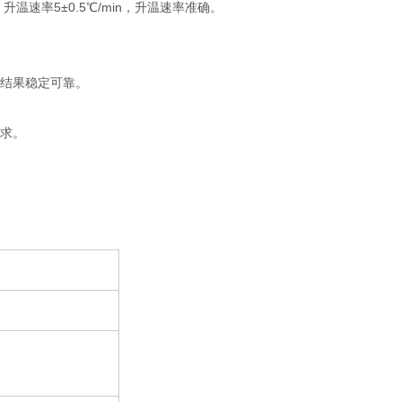
，升温速率
5±0.5
℃
/min
，升温速率准确。
量结果稳定可靠。
要求。