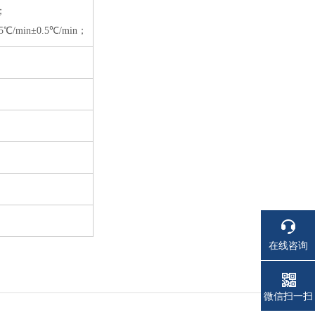
；
in±0.5℃/min；
在线咨询
电话
电话
微信扫一扫