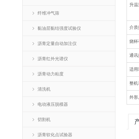
升温
纤维冲气筛
介质
黏油层黏结强度试验仪
烧杯
沥青定量自动加注仪
通讯
沥青红外光谱仪
适用
沥青动力粘度
整机
清洗机
外形
电动液压脱模器
切割机
沥青软化点试验器