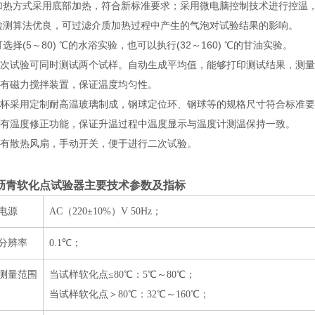
 加热方式采用底部加热，符合新标准要求；采用微电脑控制技术进行控温
 检测算法优良，可过滤介质加热过程中产生的气泡对试验结果的影响。
可选择
(5
～
80)
℃的水浴实验，也可以执行
(32
～
160)
℃的甘油实验。
 每次试验可同时测试两个试样。自动生成平均值，能够打印测试结果，测
带有磁力搅拌装置，保证温度均匀性。
 烧杯采用定制耐高温玻璃制成，钢球定位环、钢球等的规格尺寸符合标准
 设有温度修正功能，保证升温过程中温度显示与温度计测温保持一致。
装有散热风扇，手动开关，便于进行二次试验。
沥青软化点试验器
主要技术参数及指标
电源
AC（220±10%）V 50Hz；
分辨率
0.1℃；
测量范围
当试样软化点≤80℃：5℃～80℃；
当试样软化点＞80℃：32℃～160℃；