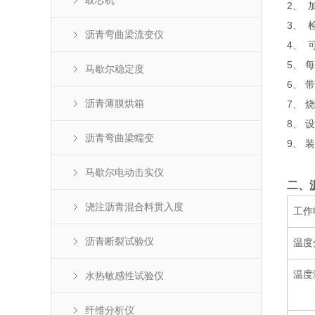
取芯机
2、
3、
沥青弯曲梁流变仪
4、 
5、
马歇尔稳定度
6、 
沥青薄膜烘箱
7、
8、
沥青弯曲梁蠕变
9、 
马歇尔电动击实仪
二、
浇注沥青混合料贯入度
工作
沥青断裂试验仪
温度
温度
水热敏感性试验仪
纤维分析仪