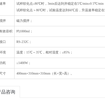
速率
试样软化点≤80℃时，3min后达到并稳定在5℃/min±0.5℃/min
试样软化点＞80℃时，试验温度达到60℃后，升温速率稳定在5℃/m
搅拌
磁力搅拌；
有效容积
约1000ml；
接口
RS-232C；
环境
温度：15℃～35℃，相对湿度：≤85%；
功耗
≤1400W；
尺寸
400mm×310mm×310mm（长×宽×高）。
产品咨询