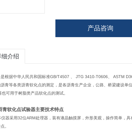
产品咨询
详细介绍
是根据中华人民共和国标准GB/T4507 、 JTG 3410-T0606、 A
油沥青等各类沥青软化点的测定，是各沥青生产企业，公路、桥梁建设单
器也可用于树脂类产品软化点的测试。
沥青软化点试验器
主要技术特点
本仪器采用
32
位
ARM
处理器，装有液晶触摸屏，外形美观，操作简单，具
特点。