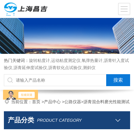
热门关键词：
旋转粘度计,运动粘度测定仪,氧弹热量计,沥青针入度试
验仪,沥青延伸度试验仪,沥青软化点试验仪,测斜仪
当前位置：
首页
>
产品中心
>
公路仪器
>
沥青混合料磨光性能测试
产品分类
PRODUCT CATEGORY