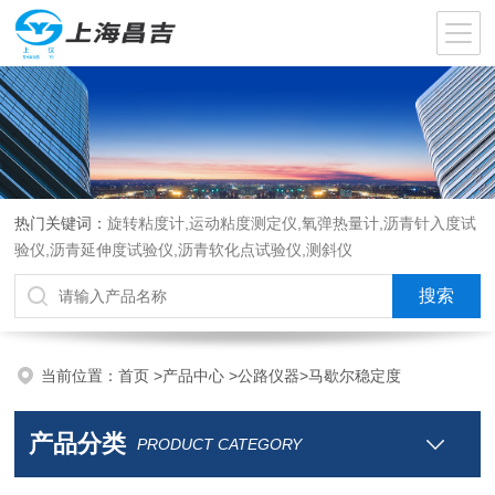
热门关键词：
旋转粘度计,运动粘度测定仪,氧弹热量计,沥青针入度试
验仪,沥青延伸度试验仪,沥青软化点试验仪,测斜仪
当前位置：
首页
>
产品中心
>
公路仪器
>
马歇尔稳定度
产品分类
PRODUCT CATEGORY