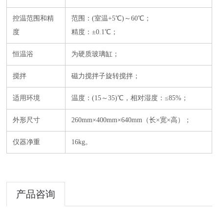
控温范围和精
范围：(室温+5℃)～60℃；
度
精度：±0.1℃；
恒温浴
为硬质玻璃缸；
搅拌
磁力搅拌子旋转搅拌；
适用环境
温度：(15～35)℃，相对湿度：≤85%；
外形尺寸
260mm×400mm×640mm（长×宽×高）；
仪器净重
16kg。
产品咨询