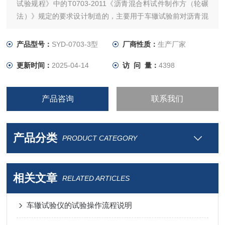
试验规程》中的T0703-2011《沥青混合料试件制作方（轮碾
法）》规定的要求设计制造的，主要用于车辙试验前对沥青混
合料试件做碾压成型。该试件可供测定沥青混合料的高温抗车
辙能力，沥青混合料配比设计的高温稳定性等沥青混合料物理
产品型号：
SYD-0703-3型
厂商性质：
生产厂家
力学性质试验时使用。
更新时间：
2025-04-14
访 问 量：
4398
本仪器是集机械、计算机、电气、气压
产品咨询
联系我们
产品分类
PRODUCT CATEGORY
相关文章
RELATED ARTICLES
车辙试验仪的试验操作流程说明