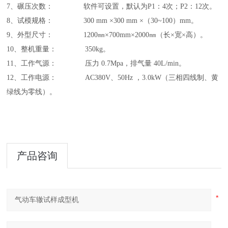
7、碾压次数： 软件可设置，默认为P1：4次；P2：12次。
8、试模规格： 300 mm ×300 mm ×（30
~
100）mm。
9、外型尺寸： 1200
㎜
×700mm×2000
㎜（长×宽×高）
。
10、整机重量： 350kg。
11、工作气源： 压力 0.7Mpa，排气量 40L/min。
12、工作电源：
AC380V、
50Hz
，3.0kW（
三相四线制、黄
绿线为零线
）
。
产品咨询