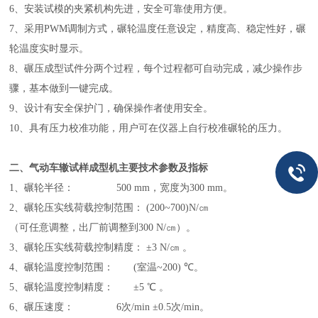
6、安装试模的夹紧机构先进，安全可靠使用方便。
7、采用PWM调制方式，碾轮温度任意设定，精度高、稳定性好，碾
轮温度实时显示。
8、碾压成型试件分两个过程，每个过程都可自动完成，减少操作步
骤，基本做到一键完成。
9、设计有安全保护门，确保操作者使用安全。
10、具有压力校准功能，用户可在仪器上自行校准碾轮的压力。
二、气动
车辙试样成型机
主要技术参数及指标
1、碾轮半径： 500 mm，宽度为300 mm。
2、碾轮压实线荷载控制范围： (200
~
700)N/㎝
（可任意调整，出厂前调整到300 N/㎝）。
3、碾轮压实线荷载控制精度： ±3 N/㎝ 。
4、碾轮温度控制范围： (室温
~
200)
℃
。
5、碾轮温度控制精度： ±5
℃
。
6、碾压速度： 6次/min ±0.5次/min。