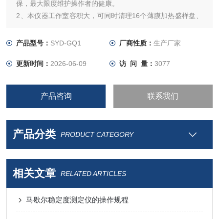
保，最大限度维护操作者的健康。
2、本仪器工作室容积大，可同时清理16个薄膜加热盛样盘、
或8个沥青老化盛样盘、或6个800ml烧杯、或5组针入度、软
化点和延度试模。
产品型号：
SYD-GQ1
厂商性质：
生产厂家
3、残留物清除效果好，经清洗后的金属器具和玻璃器皿内外
更新时间：
2026-06-09
访 问 量：
3077
无试样残留。
4、清理时间短，一般2小时即可清理完毕，省时省力。
5、采用航天隔热材
产品咨询
联系我们
产品分类
PRODUCT CATEGORY
相关文章
RELATED ARTICLES
马歇尔稳定度测定仪的操作规程