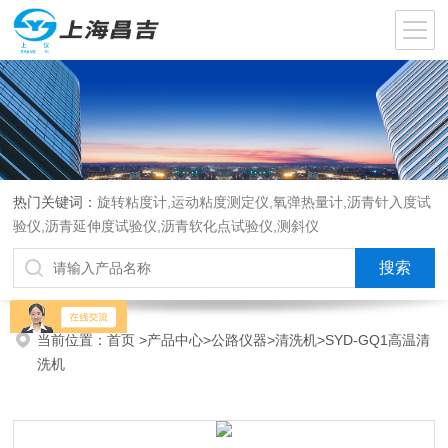
热门关键词：
旋转粘度计,运动粘度测定仪,氧弹热量计,沥青针入度试
验仪,沥青延伸度试验仪,沥青软化点试验仪,测斜仪
当前位置：
首页
>
产品中心
>
公路仪器
>
清洗机
>SYD-GQ1高温清
洗机