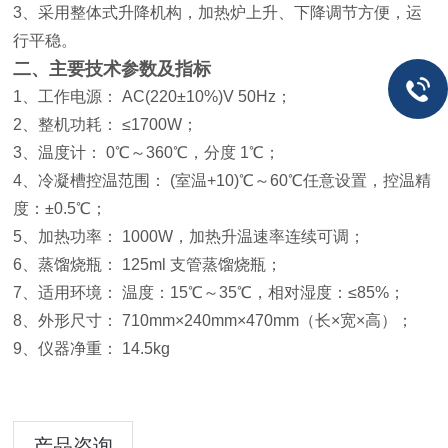
3、采用整体式升降机构，加热炉上升、下降调节方便，运
行平稳。
二、主要技术参数及指标
1、工作电源： AC(220±10%)V 50Hz；
2、整机功耗： ≤1700W；
3、温度计： 0℃～360℃，分度 1℃；
4、冷凝槽控温范围： (室温+10)℃～60℃任意设置，控温精
度：±0.5℃；
5、加热功率： 1000W，加热升温速率连续可调；
6、蒸馏烧瓶： 125ml 支管蒸馏烧瓶；
7、适用环境： 温度：15℃～35℃，相对湿度：≤85%；
8、外形尺寸： 710mm×240mm×470mm（长×宽×高）；
9、仪器净重： 14.5kg
产品咨询