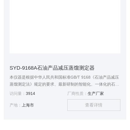
SYD-9168A石油产品减压蒸馏测定器
本仪器是根据中华人民共和国标准GB/T 9168《石油产品减压
蒸馏测定法》规定的要求、最新研制的智能化、一体化的石油
产品减压蒸馏试验仪器，是本公司SYD-9168 石油产品减压蒸
访问量：
3914
厂商性质：
生产厂家
馏测定器的升级换代产品。 本仪器是在减压下测定液体最高
查看详情
温度达400℃时，能部分或全部蒸发的石油产品的沸点范围。
产地：
上海市