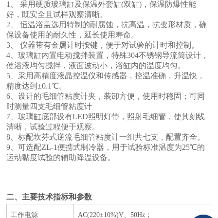
1、 采用硬质玻璃缸及保温外套缸(双缸)，保温防爆性能
好，既安全且试样观察清晰。
2、 恒温浴盖选用特制的耐腐蚀，抗高温，抗变形材质，确
保设备使用的耐久性，延长使用寿命。
3、 仪器带有金属计时按键，便于对试验的计时和控制。
4、玻璃缸内置电动搅拌装置，特殊304不锈钢导流筒设计，
使浴液均匀搅拌，液面波动小，浴缸内的温度均匀。
5、采用高精度液晶控温仪和传感器，控温准确，升温快，
精度达到±0.1℃。
6、设计的毛细管粘度计夹，装卸方便，使用时稳固；可同
时测量四支毛细管粘度计
7、玻璃缸底部设有LED照明灯带，照射毛细管，使其刻线
清晰，试验过程便于观察。
8、标配坎芬式逆流毛细管粘度计一组共七支，配置齐全。
9、可选配ZL-1便携式制冷器，用于试验标准温度为25℃的
运动黏度试验的辅助降温设备。
二、主要技术指标和参数
工作电源
AC(220±10%)V、50Hz；