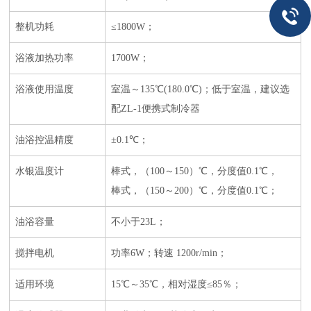
整机功耗
≤1800W；
浴液加热功率
1700W；
浴液使用温度
室温～135℃(180.0℃)；低于室温，建议选
配ZL-1便携式制冷器
油浴控温精度
±0.1℃；
水银温度计
棒式，（100～150）℃，分度值0.1℃，
棒式，（150～200）℃，分度值0.1℃；
油浴容量
不小于23L；
搅拌电机
功率6W；转速 1200r/min；
适用环境
15℃～35℃，相对湿度≤85％；