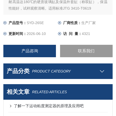
耐高温达180℃的硬质玻璃缸及保温外套缸（称双缸），保温
性能好，试样观察清晰。适用标准JTG 3410-T0619
产品型号：
SYD-265E
厂商性质：
生产厂家
更新时间：
2026-06-10
访 问 量：
4321
产品咨询
联系我们
产品分类
PRODUCT CATEGORY
相关文章
RELATED ARTICLES
了解一下运动粘度测定器的原理及应用吧