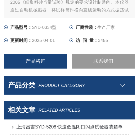
2005《细集料砂当量试验》规定的要求设计制造的。本仪器
通过自动机械振器，将试样筒作横向直线运动的方式振荡试
样，适用于测定细集料中所含的粘性土或杂质的含量，以评定
集料的洁净程度，砂当量以SE表示。
产品型号：
SYD-0334型
厂商性质：
生产厂家
适用于测定天然砂、人工砂、石硝等各种细集料中所含的粘性
更新时间：
2025-04-01
访 问 量：
3455
土或杂质的含量，公称大粒径不超过4.75
产品咨询
联系我们
产品分类
PRODUCT CATEGORY
相关文章
RELATED ARTICLES
上海昌吉SYD-5208 快速低温闭口闪点试验器装箱单