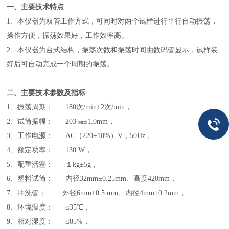
一、主要技术特点
1、本仪器为双管工作方式，可同时对两个试样进行平行自动振荡，
操作方便，振荡效果好，工作效率高。
2、
本仪器为台式结构，振荡次数和振荡时间由数码管显示，试样装
好后可自动完成一个周期的振荡。
二、主要技术参数及指标
1、振荡周期： 180次/min±2次/min，
2、试筒振幅： 203㎜±1.0mm，
3、工作电源： AC（220±10%）V，50Hz，
4、额定功率： 130 W，
5、配重活塞： １kg±5g，
6、塑料试筒： 内径32mm±0.25mm、高度420mm，
7、冲洗管： 外径6mm±0.5 mm、内径4mm±0.2mm，
8、环境温度： ≤35℃，
9、相对湿度： ≤85%，