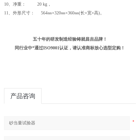
10、净重： 20 kg，
11、外形尺寸： 564㎜×320㎜×360㎜
(长×宽×高)
。
五十年的研发制造经验铸就昌吉品牌！
同行业中*通过ISO9001认证，请认准商标放心选型定购！
产品咨询