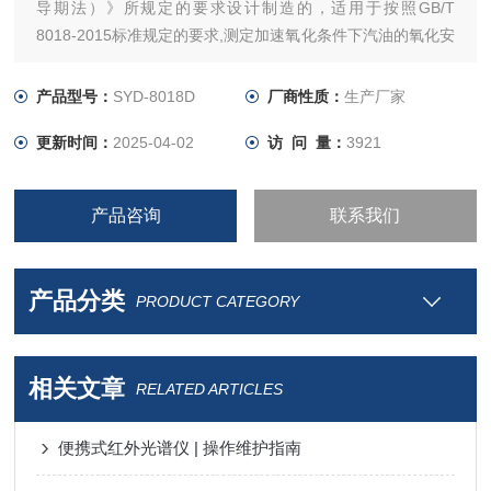
导期法）》所规定的要求设计制造的，适用于按照GB/T
8018-2015标准规定的要求,测定加速氧化条件下汽油的氧化安
定性。
本仪器也符合ASTM D525标准规定的测试要求。
产品型号：
SYD-8018D
厂商性质：
生产厂家
更新时间：
2025-04-02
访 问 量：
3921
产品咨询
联系我们
产品分类
PRODUCT CATEGORY
相关文章
RELATED ARTICLES
便携式红外光谱仪 | 操作维护指南