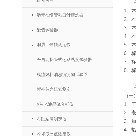
自动倾点
一、
1、本
沥青毛细管粘度计清洗器
2、
3、
酸值试验器
4、
润滑油锈蚀测定仪
5、
6、
全自动折管式运动粘度试验器
7、
8、
残渣燃料油总沉淀物试验器
二、
紫外荧光硫氮测定
（一
X荧光油品硫分析仪
1、工
2、老
布氏粘度测定仪
3、
4、
冷却液冰点测定仪