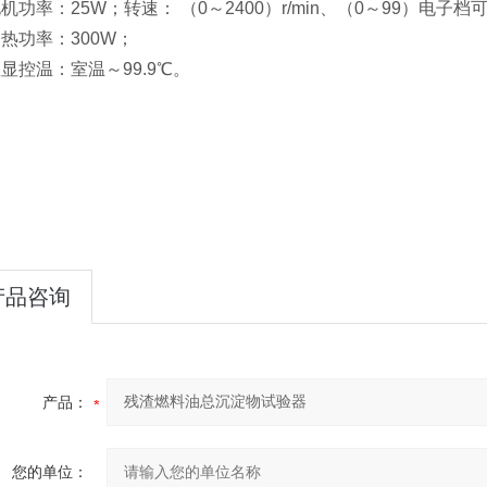
机功率：25W；转速： （0～2400）r/min、（0～99）电子档
加热功率：300W；
数显控温：室温～99.9℃。
产品咨询
产品：
您的单位：