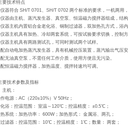
主要技术特点
仪器符合 SH/T 0701、SH/T 0702 两个标准的要求，一机两
本仪器由主机、蒸汽发生器、真空泵、恒温磁力搅拌器组成，结
本仪器主机内置铝合金老化浴、铜制过滤器，双加热孔方式，浴
本仪器主机具有加热、冷却两套系统，可按试验要求切换，控制
本仪器主机具有两路测试孔，可同时测试两个试样。
标配自动电加热蒸汽发生器，具有机械控压装置，蒸汽输出气压
标配无油真空泵，不需任何工作介质，使用方便且无污染。
标配恒温磁力搅拌器，加热温度、搅拌转速均可调。
主要技术参数及指标
）主机：
作电源：AC（220±10%）V 50Hz；
化浴：控温范围： 室温～120℃；控温精度： ±0.5℃；
加热系统：加热功率： 600W；加热形式： 金属浴、两孔；
热过滤器：控温范围： 10℃；控温精度： 1℃；数量： 两套；