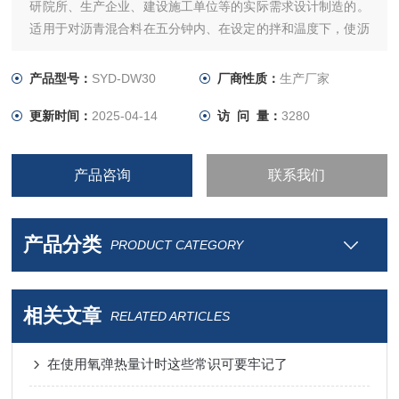
研院所、生产企业、建设施工单位等的实际需求设计制造的。
适用于对沥青混合料在五分钟内、在设定的拌和温度下，使沥
青充分裹覆在集料的表面，从而获得理想效果和质量的沥青混
合拌和料，进而制作质量shangcheng的沥青混合料试件。
产品型号：
SYD-DW30
厂商性质：
生产厂家
更新时间：
2025-04-14
访 问 量：
3280
产品咨询
联系我们
产品分类
PRODUCT CATEGORY
相关文章
RELATED ARTICLES
在使用氧弹热量计时这些常识可要牢记了