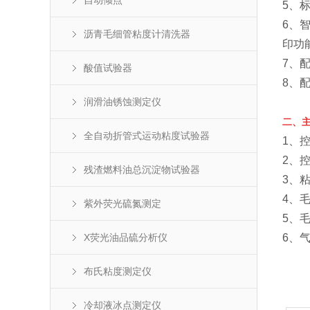
自动倾点
5、
6、
沥青毛细管粘度计清洗器
印功
7、
酸值试验器
8、
润滑油锈蚀测定仪
二、
全自动折管式运动粘度试验器
1、
2、控
残渣燃料油总沉淀物试验器
3、
4、毛
紫外荧光硫氮测定
5、毛
X荧光油品硫分析仪
6、气
布氏粘度测定仪
冷却液冰点测定仪